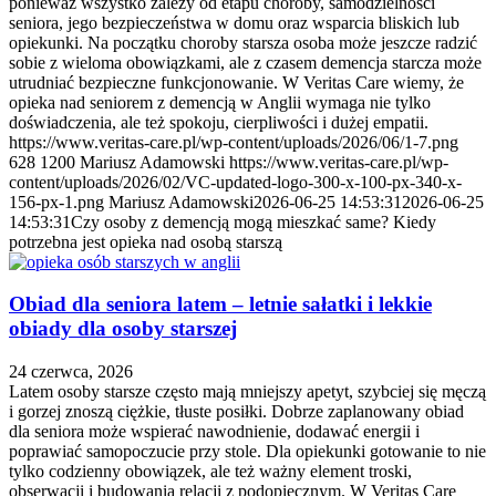
ponieważ wszystko zależy od etapu choroby, samodzielności
seniora, jego bezpieczeństwa w domu oraz wsparcia bliskich lub
opiekunki. Na początku choroby starsza osoba może jeszcze radzić
sobie z wieloma obowiązkami, ale z czasem demencja starcza może
utrudniać bezpieczne funkcjonowanie. W Veritas Care wiemy, że
opieka nad seniorem z demencją w Anglii wymaga nie tylko
doświadczenia, ale też spokoju, cierpliwości i dużej empatii.
https://www.veritas-care.pl/wp-content/uploads/2026/06/1-7.png
628
1200
Mariusz Adamowski
https://www.veritas-care.pl/wp-
content/uploads/2026/02/VC-updated-logo-300-x-100-px-340-x-
156-px-1.png
Mariusz Adamowski
2026-06-25 14:53:31
2026-06-25
14:53:31
Czy osoby z demencją mogą mieszkać same? Kiedy
potrzebna jest opieka nad osobą starszą
Obiad dla seniora latem – letnie sałatki i lekkie
obiady dla osoby starszej
24 czerwca, 2026
Latem osoby starsze często mają mniejszy apetyt, szybciej się męczą
i gorzej znoszą ciężkie, tłuste posiłki. Dobrze zaplanowany obiad
dla seniora może wspierać nawodnienie, dodawać energii i
poprawiać samopoczucie przy stole. Dla opiekunki gotowanie to nie
tylko codzienny obowiązek, ale też ważny element troski,
obserwacji i budowania relacji z podopiecznym. W Veritas Care