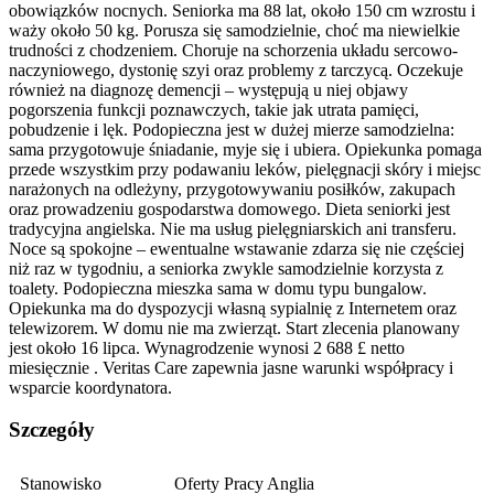
obowiązków nocnych. Seniorka ma 88 lat, około 150 cm wzrostu i
waży około 50 kg. Porusza się samodzielnie, choć ma niewielkie
trudności z chodzeniem. Choruje na schorzenia układu sercowo-
naczyniowego, dystonię szyi oraz problemy z tarczycą. Oczekuje
również na diagnozę demencji – występują u niej objawy
pogorszenia funkcji poznawczych, takie jak utrata pamięci,
pobudzenie i lęk. Podopieczna jest w dużej mierze samodzielna:
sama przygotowuje śniadanie, myje się i ubiera. Opiekunka pomaga
przede wszystkim przy podawaniu leków, pielęgnacji skóry i miejsc
narażonych na odleżyny, przygotowywaniu posiłków, zakupach
oraz prowadzeniu gospodarstwa domowego. Dieta seniorki jest
tradycyjna angielska. Nie ma usług pielęgniarskich ani transferu.
Noce są spokojne – ewentualne wstawanie zdarza się nie częściej
niż raz w tygodniu, a seniorka zwykle samodzielnie korzysta z
toalety. Podopieczna mieszka sama w domu typu bungalow.
Opiekunka ma do dyspozycji własną sypialnię z Internetem oraz
telewizorem. W domu nie ma zwierząt. Start zlecenia planowany
jest około 16 lipca. Wynagrodzenie wynosi 2 688 £ netto
miesięcznie . Veritas Care zapewnia jasne warunki współpracy i
wsparcie koordynatora.
Szczegóły
Stanowisko
Oferty Pracy Anglia