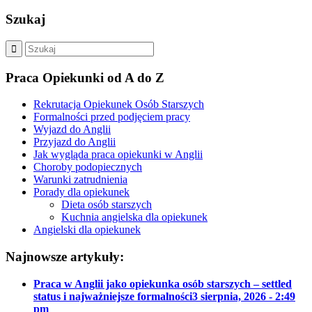
Szukaj
Praca Opiekunki od A do Z
Rekrutacja Opiekunek Osób Starszych
Formalności przed podjęciem pracy
Wyjazd do Anglii
Przyjazd do Anglii
Jak wygląda praca opiekunki w Anglii
Choroby podopiecznych
Warunki zatrudnienia
Porady dla opiekunek
Dieta osób starszych
Kuchnia angielska dla opiekunek
Angielski dla opiekunek
Najnowsze artykuły:
Praca w Anglii jako opiekunka osób starszych – settled
status i najważniejsze formalności
3 sierpnia, 2026 - 2:49
pm