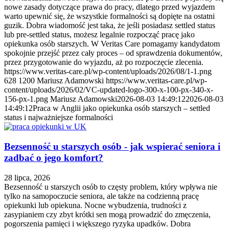
nowe zasady dotyczące prawa do pracy, dlatego przed wyjazdem
warto upewnić się, że wszystkie formalności są dopięte na ostatni
guzik. Dobra wiadomość jest taka, że jeśli posiadasz settled status
lub pre-settled status, możesz legalnie rozpocząć pracę jako
opiekunka osób starszych. W Veritas Care pomagamy kandydatom
spokojnie przejść przez cały proces – od sprawdzenia dokumentów,
przez przygotowanie do wyjazdu, aż po rozpoczęcie zlecenia.
https://www.veritas-care.pl/wp-content/uploads/2026/08/1-1.png
628
1200
Mariusz Adamowski
https://www.veritas-care.pl/wp-
content/uploads/2026/02/VC-updated-logo-300-x-100-px-340-x-
156-px-1.png
Mariusz Adamowski
2026-08-03 14:49:12
2026-08-03
14:49:12
Praca w Anglii jako opiekunka osób starszych – settled
status i najważniejsze formalności
Bezsenność u starszych osób - jak wspierać seniora i
zadbać o jego komfort?
28 lipca, 2026
Bezsenność u starszych osób to częsty problem, który wpływa nie
tylko na samopoczucie seniora, ale także na codzienną pracę
opiekunki lub opiekuna. Nocne wybudzenia, trudności z
zasypianiem czy zbyt krótki sen mogą prowadzić do zmęczenia,
pogorszenia pamięci i większego ryzyka upadków. Dobra