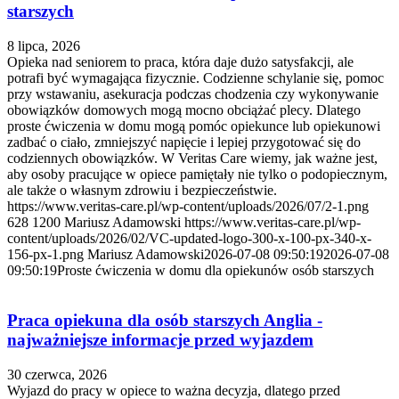
starszych
8 lipca, 2026
Opieka nad seniorem to praca, która daje dużo satysfakcji, ale
potrafi być wymagająca fizycznie. Codzienne schylanie się, pomoc
przy wstawaniu, asekuracja podczas chodzenia czy wykonywanie
obowiązków domowych mogą mocno obciążać plecy. Dlatego
proste ćwiczenia w domu mogą pomóc opiekunce lub opiekunowi
zadbać o ciało, zmniejszyć napięcie i lepiej przygotować się do
codziennych obowiązków. W Veritas Care wiemy, jak ważne jest,
aby osoby pracujące w opiece pamiętały nie tylko o podopiecznym,
ale także o własnym zdrowiu i bezpieczeństwie.
https://www.veritas-care.pl/wp-content/uploads/2026/07/2-1.png
628
1200
Mariusz Adamowski
https://www.veritas-care.pl/wp-
content/uploads/2026/02/VC-updated-logo-300-x-100-px-340-x-
156-px-1.png
Mariusz Adamowski
2026-07-08 09:50:19
2026-07-08
09:50:19
Proste ćwiczenia w domu dla opiekunów osób starszych
Praca opiekuna dla osób starszych Anglia -
najważniejsze informacje przed wyjazdem
30 czerwca, 2026
Wyjazd do pracy w opiece to ważna decyzja, dlatego przed