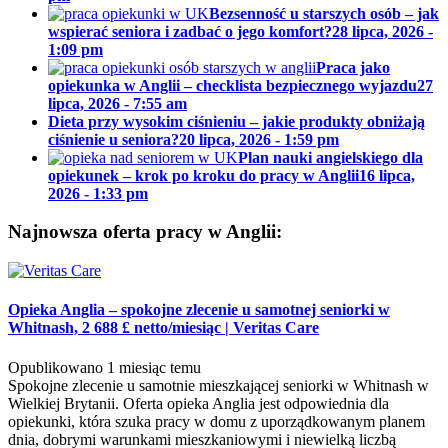
Bezsenność u starszych osób – jak
wspierać seniora i zadbać o jego komfort?
28 lipca, 2026 -
1:09 pm
Praca jako
opiekunka w Anglii – checklista bezpiecznego wyjazdu
27
lipca, 2026 - 7:55 am
Dieta przy wysokim ciśnieniu – jakie produkty obniżają
ciśnienie u seniora?
20 lipca, 2026 - 1:59 pm
Plan nauki angielskiego dla
opiekunek – krok po kroku do pracy w Anglii
16 lipca,
2026 - 1:33 pm
Najnowsza oferta pracy w Anglii:
Opieka Anglia – spokojne zlecenie u samotnej seniorki w
Whitnash, 2 688 £ netto/miesiąc
|
Veritas Care
Opublikowano 1 miesiąc temu
Spokojne zlecenie u samotnie mieszkającej seniorki w Whitnash w
Wielkiej Brytanii. Oferta opieka Anglia jest odpowiednia dla
opiekunki, która szuka pracy w domu z uporządkowanym planem
dnia, dobrymi warunkami mieszkaniowymi i niewielką liczbą