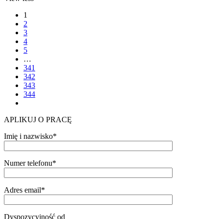
1
2
3
4
5
…
341
342
343
344
APLIKUJ O PRACĘ
Imię i nazwisko*
Numer telefonu*
Adres email*
Dyspozycyjność od