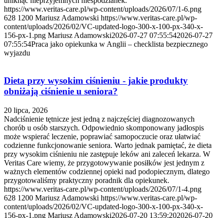
uniknąć nieprzyjemnych niespodzianek.
https://www.veritas-care.pl/wp-content/uploads/2026/07/1-6.png
628
1200
Mariusz Adamowski
https://www.veritas-care.pl/wp-
content/uploads/2026/02/VC-updated-logo-300-x-100-px-340-x-
156-px-1.png
Mariusz Adamowski
2026-07-27 07:55:54
2026-07-27
07:55:54
Praca jako opiekunka w Anglii – checklista bezpiecznego
wyjazdu
Dieta przy wysokim ciśnieniu - jakie produkty
obniżają ciśnienie u seniora?
20 lipca, 2026
Nadciśnienie tętnicze jest jedną z najczęściej diagnozowanych
chorób u osób starszych. Odpowiednio skomponowany jadłospis
może wspierać leczenie, poprawiać samopoczucie oraz ułatwiać
codzienne funkcjonowanie seniora. Warto jednak pamiętać, że dieta
przy wysokim ciśnieniu nie zastępuje leków ani zaleceń lekarza. W
Veritas Care wiemy, że przygotowywanie posiłków jest jednym z
ważnych elementów codziennej opieki nad podopiecznym, dlatego
przygotowaliśmy praktyczny poradnik dla opiekunek.
https://www.veritas-care.pl/wp-content/uploads/2026/07/1-4.png
628
1200
Mariusz Adamowski
https://www.veritas-care.pl/wp-
content/uploads/2026/02/VC-updated-logo-300-x-100-px-340-x-
156-px-1.png
Mariusz Adamowski
2026-07-20 13:59:20
2026-07-20