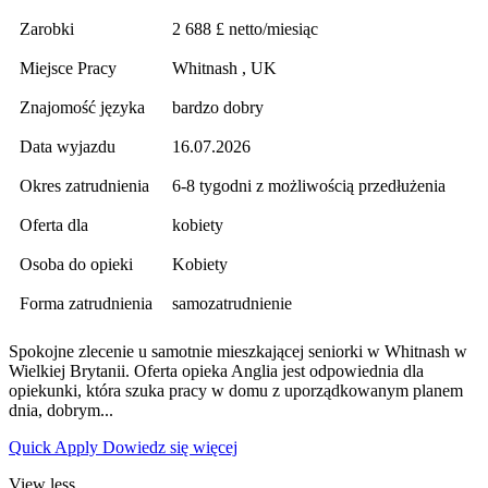
Zarobki
2 688 £ netto/miesiąc
Miejsce Pracy
Whitnash , UK
Znajomość języka
bardzo dobry
Data wyjazdu
16.07.2026
Okres zatrudnienia
6-8 tygodni z możliwością przedłużenia
Oferta dla
kobiety
Osoba do opieki
Kobiety
Forma zatrudnienia
samozatrudnienie
Spokojne zlecenie u samotnie mieszkającej seniorki w Whitnash w
Wielkiej Brytanii. Oferta opieka Anglia jest odpowiednia dla
opiekunki, która szuka pracy w domu z uporządkowanym planem
dnia, dobrym...
Quick Apply
Dowiedz się więcej
View less