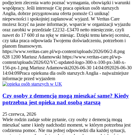
podjęciem zlecenia warto poznać wymagania, obowiązki i warunki
współpracy. Jeśli interesuje Cię praca opiekun osób starszych
Anglia, dobrze przygotowana oferta pomoże Ci uniknąć
niepewności i spokojniej zaplanować wyjazd. W Veritas Care
możesz liczyć na jasne informacje, wsparcie w organizacji wyjazdu
oraz zarobki w przedziale £2232–£3470 netto miesięcznie, czyli
nawet do 17 600 zł na rękę w miesiąc. Dzięki temu łatwiej ocenisz,
czy taka praca odpowiada Twojemu doświadczeniu, potrzebom i
planom finansowym.
https://www.veritas-care.pl/wp-content/uploads/2026/06/2-8.png
628
1200
Mariusz Adamowski
https://www.veritas-care.pl/wp-
content/uploads/2026/02/VC-updated-logo-300-x-100-px-340-x-
156-px-1.png
Mariusz Adamowski
2026-06-30 14:04:09
2026-06-30
14:04:09
Praca opiekuna dla osób starszych Anglia - najważniejsze
informacje przed wyjazdem
Czy osoby z demencją mogą mieszkać same? Kiedy
potrzebna jest opieka nad osobą starszą
25 czerwca, 2026
Wiele rodzin zadaje sobie pytanie, czy osoby z demencją mogą
mieszkać same i kiedy nadchodzi moment, w którym potrzebna jest
codzienna pomoc. Nie ma jednej odpowiedzi dla każdej sytuacji,