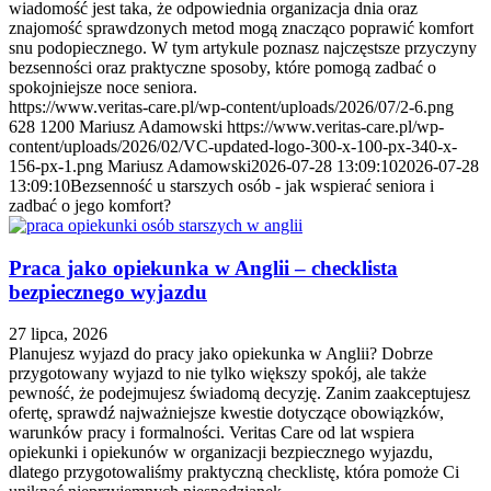
wiadomość jest taka, że odpowiednia organizacja dnia oraz
znajomość sprawdzonych metod mogą znacząco poprawić komfort
snu podopiecznego. W tym artykule poznasz najczęstsze przyczyny
bezsenności oraz praktyczne sposoby, które pomogą zadbać o
spokojniejsze noce seniora.
https://www.veritas-care.pl/wp-content/uploads/2026/07/2-6.png
628
1200
Mariusz Adamowski
https://www.veritas-care.pl/wp-
content/uploads/2026/02/VC-updated-logo-300-x-100-px-340-x-
156-px-1.png
Mariusz Adamowski
2026-07-28 13:09:10
2026-07-28
13:09:10
Bezsenność u starszych osób - jak wspierać seniora i
zadbać o jego komfort?
Praca jako opiekunka w Anglii – checklista
bezpiecznego wyjazdu
27 lipca, 2026
Planujesz wyjazd do pracy jako opiekunka w Anglii? Dobrze
przygotowany wyjazd to nie tylko większy spokój, ale także
pewność, że podejmujesz świadomą decyzję. Zanim zaakceptujesz
ofertę, sprawdź najważniejsze kwestie dotyczące obowiązków,
warunków pracy i formalności. Veritas Care od lat wspiera
opiekunki i opiekunów w organizacji bezpiecznego wyjazdu,
dlatego przygotowaliśmy praktyczną checklistę, która pomoże Ci