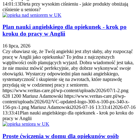
14:01:13
Dieta przy wysokim ciśnieniu - jakie produkty obniżają
ciśnienie u seniora?
Plan nauki angielskiego dla opiekunek - krok po
kroku do pracy w Anglii
16 lipca, 2026
Czy obawiasz się, że Twój angielski jest zbyt słaby, aby rozpocząć
pracę w Anglii jako opiekunka? To jedna z najczęstszych
wątpliwości osób planujących wyjazd. Dobra wiadomość jest taka,
że nie musisz mówić perfekcyjnie, aby dobrze wykonywać swoje
obowiązki. Wystarczy odpowiedni plan nauki angielskiego,
systematyczność i skupienie się na zwrotach, które naprawdę
przydają się w codziennej pracy z seniorem.
https://www.veritas-care.pl/wp-content/uploads/2026/07/1-2.png
628
1200
Mariusz Adamowski
https://www.veritas-care.pl/wp-
content/uploads/2026/02/VC-updated-logo-300-x-100-px-340-x-
156-px-1.png
Mariusz Adamowski
2026-07-16 13:33:41
2026-07-16
13:33:41
Plan nauki angielskiego dla opiekunek - krok po kroku do
pracy w Anglii
Proste ćwiczenia w domu dla opiekunów osób