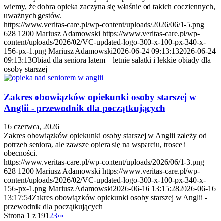
wiemy, że dobra opieka zaczyna się właśnie od takich codziennych,
uważnych gestów.
https://www.veritas-care.pl/wp-content/uploads/2026/06/1-5.png
628
1200
Mariusz Adamowski
https://www.veritas-care.pl/wp-
content/uploads/2026/02/VC-updated-logo-300-x-100-px-340-x-
156-px-1.png
Mariusz Adamowski
2026-06-24 09:13:13
2026-06-24
09:13:13
Obiad dla seniora latem – letnie sałatki i lekkie obiady dla
osoby starszej
Zakres obowiązków opiekunki osoby starszej w
Anglii - przewodnik dla początkujących
16 czerwca, 2026
Zakres obowiązków opiekunki osoby starszej w Anglii zależy od
potrzeb seniora, ale zawsze opiera się na wsparciu, trosce i
obecności.
https://www.veritas-care.pl/wp-content/uploads/2026/06/1-3.png
628
1200
Mariusz Adamowski
https://www.veritas-care.pl/wp-
content/uploads/2026/02/VC-updated-logo-300-x-100-px-340-x-
156-px-1.png
Mariusz Adamowski
2026-06-16 13:15:28
2026-06-16
13:17:54
Zakres obowiązków opiekunki osoby starszej w Anglii -
przewodnik dla początkujących
Strona 1 z 19
1
2
3
›
»