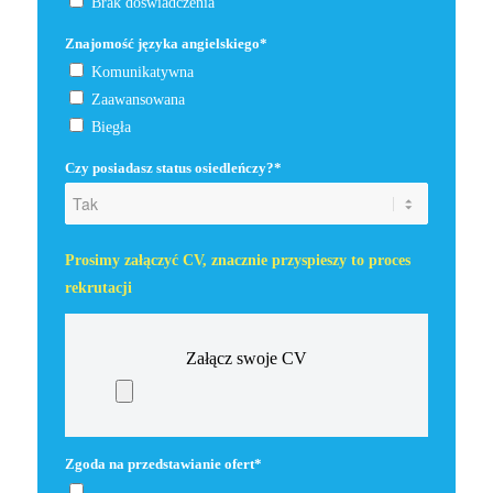
Brak doświadczenia
Znajomość języka angielskiego*
Komunikatywna
Zaawansowana
Biegła
Czy posiadasz status osiedleńczy?*
Prosimy załączyć CV, znacznie przyspieszy to proces
rekrutacji
Załącz swoje CV
Zgoda na przedstawianie ofert*