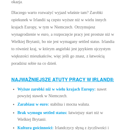
okazja.
Dlaczego warto rozważyć wyjazd właśnie tam? Zarobki
opiekunek w Irlandii są często wyższe niż w wielu innych
krajach Europy, w tym w Niemczech. Otrzymujesz
wynagrodzenie w euro, a rozpoczęcie pracy jest prostsze niż w
Wielkiej Brytanii, bo nie jest wymagany settled status. Irlandia
to również kraj, w którym angielski jest językiem ojczystym
większości mieszkańców, więc jeśli go znasz, z łatwością
poradzisz sobie na co dzień.
NAJWAŻNIEJSZE ATUTY PRACY W IRLANDII:
Wyższe zarobki niż w wielu krajach Europy:
nawet
powyżej stawek w Niemczech.
Zarabiasz w euro:
stabilna i mocna waluta.
Brak wymogu settled status:
łatwiejszy start niż w
Wielkiej Brytanii.
Kultura gościnności:
Irlandczycy słyną z życzliwości i