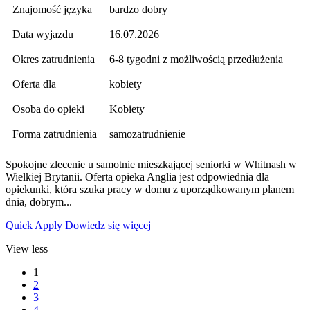
Znajomość języka
bardzo dobry
Data wyjazdu
16.07.2026
Okres zatrudnienia
6-8 tygodni z możliwością przedłużenia
Oferta dla
kobiety
Osoba do opieki
Kobiety
Forma zatrudnienia
samozatrudnienie
Spokojne zlecenie u samotnie mieszkającej seniorki w Whitnash w
Wielkiej Brytanii. Oferta opieka Anglia jest odpowiednia dla
opiekunki, która szuka pracy w domu z uporządkowanym planem
dnia, dobrym...
Quick Apply
Dowiedz się więcej
View less
1
2
3
4