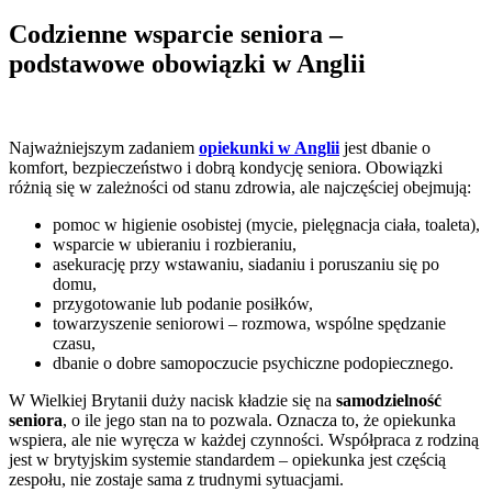
Codzienne wsparcie seniora –
podstawowe obowiązki w Anglii
Najważniejszym zadaniem
opiekunki w Anglii
jest dbanie o
komfort, bezpieczeństwo i dobrą kondycję seniora. Obowiązki
różnią się w zależności od stanu zdrowia, ale najczęściej obejmują:
pomoc w higienie osobistej (mycie, pielęgnacja ciała, toaleta),
wsparcie w ubieraniu i rozbieraniu,
asekurację przy wstawaniu, siadaniu i poruszaniu się po
domu,
przygotowanie lub podanie posiłków,
towarzyszenie seniorowi – rozmowa, wspólne spędzanie
czasu,
dbanie o dobre samopoczucie psychiczne podopiecznego.
W Wielkiej Brytanii duży nacisk kładzie się na
samodzielność
seniora
, o ile jego stan na to pozwala. Oznacza to, że opiekunka
wspiera, ale nie wyręcza w każdej czynności. Współpraca z rodziną
jest w brytyjskim systemie standardem – opiekunka jest częścią
zespołu, nie zostaje sama z trudnymi sytuacjami.