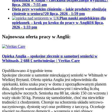
opiekunka w Anglii – checklista bezpiecznego wyjazdu
27
lipca, 2026 - 7:55 am
Dieta przy wysokim ciśnieniu – jakie produkty obniżają
ciśnienie u seniora?
20 lipca, 2026 - 1:59 pm
Plan nauki angielskiego dla
opiekunek – krok po kroku do pracy w Anglii
16 lipca,
2026 - 1:33 pm
Najnowsza oferta pracy w Anglii:
Opieka Anglia – spokojne zlecenie u samotnej seniorki w
Whitnash, 2 688 £ netto/miesiąc
|
Veritas Care
Opublikowano 4 tygodnie temu
Spokojne zlecenie u samotnie mieszkającej seniorki w Whitnash w
Wielkiej Brytanii. Oferta opieka Anglia jest odpowiednia dla
opiekunki, która szuka pracy w domu z uporządkowanym planem
dnia, dobrymi warunkami mieszkaniowymi i niewielką liczbą
obowiązków nocnych. Seniorka ma 88 lat, około 150 cm wzrostu i
waży około 50 kg. Porusza się samodzielnie, choć ma niewielkie
trudności z chodzeniem. Choruje na schorzenia układu sercowo-
naczyniowego, dystonię szyi oraz problemy z tarczycą. Oczekuje
również na diagnozę demencji – występują u niej objawy