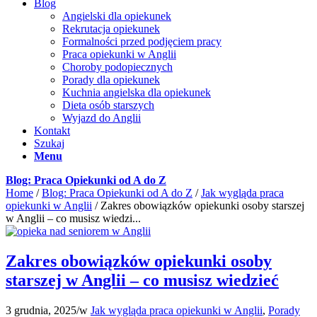
Blog
Angielski dla opiekunek
Rekrutacja opiekunek
Formalności przed podjęciem pracy
Praca opiekunki w Anglii
Choroby podopiecznych
Porady dla opiekunek
Kuchnia angielska dla opiekunek
Dieta osób starszych
Wyjazd do Anglii
Kontakt
Szukaj
Menu
Blog: Praca Opiekunki od A do Z
Home
/
Blog: Praca Opiekunki od A do Z
/
Jak wygląda praca
opiekunki w Anglii
/
Zakres obowiązków opiekunki osoby starszej
w Anglii – co musisz wiedzi...
Zakres obowiązków opiekunki osoby
starszej w Anglii – co musisz wiedzieć
3 grudnia, 2025
/
w
Jak wygląda praca opiekunki w Anglii
,
Porady