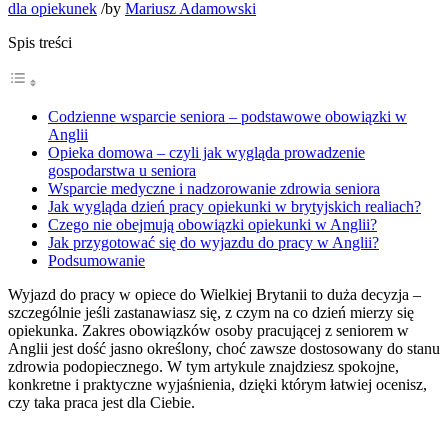
dla opiekunek
/
by
Mariusz Adamowski
Spis treści
Codzienne wsparcie seniora – podstawowe obowiązki w
Anglii
Opieka domowa – czyli jak wygląda prowadzenie
gospodarstwa u seniora
Wsparcie medyczne i nadzorowanie zdrowia seniora
Jak wygląda dzień pracy opiekunki w brytyjskich realiach?
Czego nie obejmują obowiązki opiekunki w Anglii?
Jak przygotować się do wyjazdu do pracy w Anglii?
Podsumowanie
Wyjazd do pracy w opiece do Wielkiej Brytanii to duża decyzja –
szczególnie jeśli zastanawiasz się, z czym na co dzień mierzy się
opiekunka. Zakres obowiązków osoby pracującej z seniorem w
Anglii jest dość jasno określony, choć zawsze dostosowany do stanu
zdrowia podopiecznego. W tym artykule znajdziesz spokojne,
konkretne i praktyczne wyjaśnienia, dzięki którym łatwiej ocenisz,
czy taka praca jest dla Ciebie.