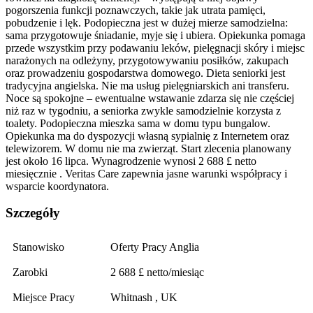
pogorszenia funkcji poznawczych, takie jak utrata pamięci,
pobudzenie i lęk. Podopieczna jest w dużej mierze samodzielna:
sama przygotowuje śniadanie, myje się i ubiera. Opiekunka pomaga
przede wszystkim przy podawaniu leków, pielęgnacji skóry i miejsc
narażonych na odleżyny, przygotowywaniu posiłków, zakupach
oraz prowadzeniu gospodarstwa domowego. Dieta seniorki jest
tradycyjna angielska. Nie ma usług pielęgniarskich ani transferu.
Noce są spokojne – ewentualne wstawanie zdarza się nie częściej
niż raz w tygodniu, a seniorka zwykle samodzielnie korzysta z
toalety. Podopieczna mieszka sama w domu typu bungalow.
Opiekunka ma do dyspozycji własną sypialnię z Internetem oraz
telewizorem. W domu nie ma zwierząt. Start zlecenia planowany
jest około 16 lipca. Wynagrodzenie wynosi 2 688 £ netto
miesięcznie . Veritas Care zapewnia jasne warunki współpracy i
wsparcie koordynatora.
Szczegóły
Stanowisko
Oferty Pracy Anglia
Zarobki
2 688 £ netto/miesiąc
Miejsce Pracy
Whitnash , UK