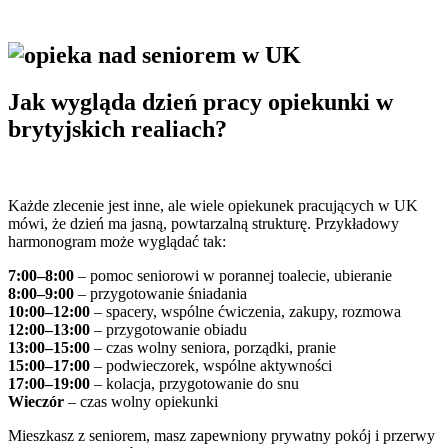
Jak wygląda dzień pracy opiekunki w
brytyjskich realiach?
Każde zlecenie jest inne, ale wiele opiekunek pracujących w UK
mówi, że dzień ma jasną, powtarzalną strukturę. Przykładowy
harmonogram może wyglądać tak:
7:00–8:00
– pomoc seniorowi w porannej toalecie, ubieranie
8:00–9:00
– przygotowanie śniadania
10:00–12:00
– spacery, wspólne ćwiczenia, zakupy, rozmowa
12:00–13:00
– przygotowanie obiadu
13:00–15:00
– czas wolny seniora, porządki, pranie
15:00–17:00
– podwieczorek, wspólne aktywności
17:00–19:00
– kolacja, przygotowanie do snu
Wieczór
– czas wolny opiekunki
Mieszkasz z seniorem, masz zapewniony prywatny pokój i przerwy