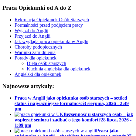
Praca Opiekunki od A do Z
Rekrutacja Opiekunek Osób Starszych
Formalności przed podjęciem pracy
Wyjazd do Anglii
Przyjazd do Anglii
Jak wygląda praca opiekunki w Anglii
Choroby podopiecznych
Warunki zatrudnienia
Porady dla opiekunek
Dieta osób starszych
Kuchnia angielska dla opiekunek
Angielski dla opiekunek
Najnowsze artykuły:
Praca w Anglii jako opiekunka osób starszych – settled
status i najważniejsze formalności
3 sierpnia, 2026 - 2:49
pm
Bezsenność u starszych osób – jak
wspierać seniora i zadbać o jego komfort?
28 lipca, 2026 -
1:09 pm
Praca jako