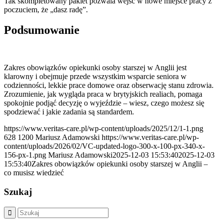
Tak skompletowany pakiet pozwala wejść w nowe miejsce pracy z
poczuciem, że „dasz radę”.
Podsumowanie
Zakres obowiązków opiekunki osoby starszej w Anglii jest
klarowny i obejmuje przede wszystkim wsparcie seniora w
codzienności, lekkie prace domowe oraz obserwację stanu zdrowia.
Zrozumienie, jak wygląda praca w brytyjskich realiach, pomaga
spokojnie podjąć decyzję o wyjeździe – wiesz, czego możesz się
spodziewać i jakie zadania są standardem.
https://www.veritas-care.pl/wp-content/uploads/2025/12/1-1.png
628
1200
Mariusz Adamowski
https://www.veritas-care.pl/wp-
content/uploads/2026/02/VC-updated-logo-300-x-100-px-340-x-
156-px-1.png
Mariusz Adamowski
2025-12-03 15:53:40
2025-12-03
15:53:40
Zakres obowiązków opiekunki osoby starszej w Anglii –
co musisz wiedzieć
Szukaj