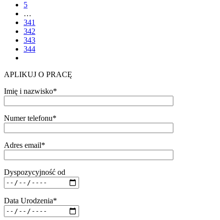
5
…
341
342
343
344
APLIKUJ O PRACĘ
Imię i nazwisko*
Numer telefonu*
Adres email*
Dyspozycyjność od
Data Urodzenia*