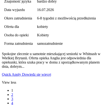
Znajomość języka
bardzo dobry
Data wyjazdu
16.07.2026
Okres zatrudnienia
6-8 tygodni z możliwością przedłużenia
Oferta dla
kobiety
Osoba do opieki
Kobiety
Forma zatrudnienia
samozatrudnienie
Spokojne zlecenie u samotnie mieszkającej seniorki w Whitnash w
Wielkiej Brytanii. Oferta opieka Anglia jest odpowiednia dla
opiekunki, która szuka pracy w domu z uporządkowanym planem
dnia, dobrym...
Quick Apply
Dowiedz się więcej
View less
1
2
3
4