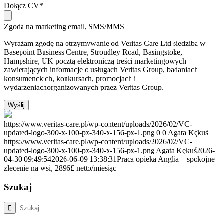
Dołącz CV
*
Zgoda na marketing email, SMS/MMS
Wyrażam zgodę na otrzymywanie od Veritas Care Ltd siedzibą w
Basepoint Business Centre, Stroudley Road, Basingstoke,
Hampshire, UK pocztą elektroniczą treści marketingowych
zawierających informacje o usługach Veritas Group, badaniach
konsumenckich, konkursach, promocjach i
wydarzeniachorganizowanych przez Veritas Group.
Wyślij
https://www.veritas-care.pl/wp-content/uploads/2026/02/VC-
updated-logo-300-x-100-px-340-x-156-px-1.png
0
0
Agata Kękuś
https://www.veritas-care.pl/wp-content/uploads/2026/02/VC-
updated-logo-300-x-100-px-340-x-156-px-1.png
Agata Kękuś
2026-
04-30 09:49:54
2026-06-09 13:38:31
Praca opieka Anglia – spokojne
zlecenie na wsi, 2896£ netto/miesiąc
Szukaj