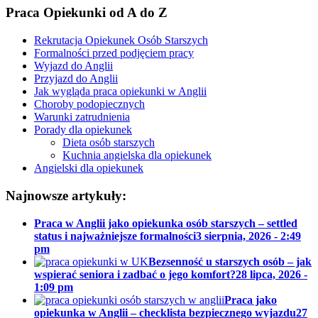
Praca Opiekunki od A do Z
Rekrutacja Opiekunek Osób Starszych
Formalności przed podjęciem pracy
Wyjazd do Anglii
Przyjazd do Anglii
Jak wygląda praca opiekunki w Anglii
Choroby podopiecznych
Warunki zatrudnienia
Porady dla opiekunek
Dieta osób starszych
Kuchnia angielska dla opiekunek
Angielski dla opiekunek
Najnowsze artykuły:
Praca w Anglii jako opiekunka osób starszych – settled
status i najważniejsze formalności
3 sierpnia, 2026 - 2:49
pm
Bezsenność u starszych osób – jak
wspierać seniora i zadbać o jego komfort?
28 lipca, 2026 -
1:09 pm
Praca jako
opiekunka w Anglii – checklista bezpiecznego wyjazdu
27