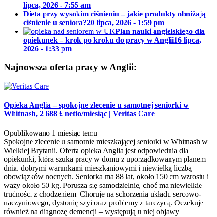
lipca, 2026 - 7:55 am
Dieta przy wysokim ciśnieniu – jakie produkty obniżają
ciśnienie u seniora?
20 lipca, 2026 - 1:59 pm
Plan nauki angielskiego dla
opiekunek – krok po kroku do pracy w Anglii
16 lipca,
2026 - 1:33 pm
Najnowsza oferta pracy w Anglii:
Opieka Anglia – spokojne zlecenie u samotnej seniorki w
Whitnash, 2 688 £ netto/miesiąc
|
Veritas Care
Opublikowano 1 miesiąc temu
Spokojne zlecenie u samotnie mieszkającej seniorki w Whitnash w
Wielkiej Brytanii. Oferta opieka Anglia jest odpowiednia dla
opiekunki, która szuka pracy w domu z uporządkowanym planem
dnia, dobrymi warunkami mieszkaniowymi i niewielką liczbą
obowiązków nocnych. Seniorka ma 88 lat, około 150 cm wzrostu i
waży około 50 kg. Porusza się samodzielnie, choć ma niewielkie
trudności z chodzeniem. Choruje na schorzenia układu sercowo-
naczyniowego, dystonię szyi oraz problemy z tarczycą. Oczekuje
również na diagnozę demencji – występują u niej objawy