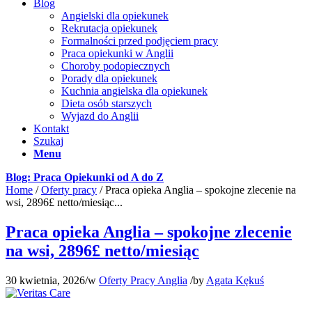
Blog
Angielski dla opiekunek
Rekrutacja opiekunek
Formalności przed podjęciem pracy
Praca opiekunki w Anglii
Choroby podopiecznych
Porady dla opiekunek
Kuchnia angielska dla opiekunek
Dieta osób starszych
Wyjazd do Anglii
Kontakt
Szukaj
Menu
Blog: Praca Opiekunki od A do Z
Home
/
Oferty pracy
/
Praca opieka Anglia – spokojne zlecenie na
wsi, 2896£ netto/miesiąc...
Praca opieka Anglia – spokojne zlecenie
na wsi, 2896£ netto/miesiąc
30 kwietnia, 2026
/
w
Oferty Pracy Anglia
/
by
Agata Kękuś