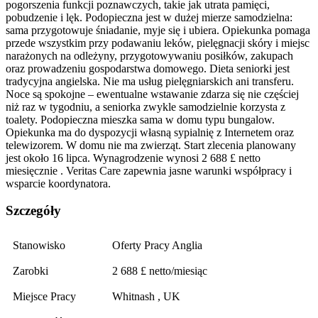
pogorszenia funkcji poznawczych, takie jak utrata pamięci,
pobudzenie i lęk. Podopieczna jest w dużej mierze samodzielna:
sama przygotowuje śniadanie, myje się i ubiera. Opiekunka pomaga
przede wszystkim przy podawaniu leków, pielęgnacji skóry i miejsc
narażonych na odleżyny, przygotowywaniu posiłków, zakupach
oraz prowadzeniu gospodarstwa domowego. Dieta seniorki jest
tradycyjna angielska. Nie ma usług pielęgniarskich ani transferu.
Noce są spokojne – ewentualne wstawanie zdarza się nie częściej
niż raz w tygodniu, a seniorka zwykle samodzielnie korzysta z
toalety. Podopieczna mieszka sama w domu typu bungalow.
Opiekunka ma do dyspozycji własną sypialnię z Internetem oraz
telewizorem. W domu nie ma zwierząt. Start zlecenia planowany
jest około 16 lipca. Wynagrodzenie wynosi 2 688 £ netto
miesięcznie . Veritas Care zapewnia jasne warunki współpracy i
wsparcie koordynatora.
Szczegóły
Stanowisko
Oferty Pracy Anglia
Zarobki
2 688 £ netto/miesiąc
Miejsce Pracy
Whitnash , UK