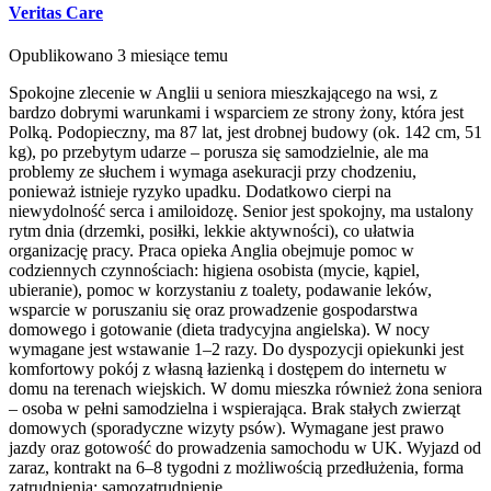
Veritas Care
Opublikowano 3 miesiące temu
Spokojne zlecenie w Anglii u seniora mieszkającego na wsi, z
bardzo dobrymi warunkami i wsparciem ze strony żony, która jest
Polką. Podopieczny, ma 87 lat, jest drobnej budowy (ok. 142 cm, 51
kg), po przebytym udarze – porusza się samodzielnie, ale ma
problemy ze słuchem i wymaga asekuracji przy chodzeniu,
ponieważ istnieje ryzyko upadku. Dodatkowo cierpi na
niewydolność serca i amiloidozę. Senior jest spokojny, ma ustalony
rytm dnia (drzemki, posiłki, lekkie aktywności), co ułatwia
organizację pracy. Praca opieka Anglia obejmuje pomoc w
codziennych czynnościach: higiena osobista (mycie, kąpiel,
ubieranie), pomoc w korzystaniu z toalety, podawanie leków,
wsparcie w poruszaniu się oraz prowadzenie gospodarstwa
domowego i gotowanie (dieta tradycyjna angielska). W nocy
wymagane jest wstawanie 1–2 razy. Do dyspozycji opiekunki jest
komfortowy pokój z własną łazienką i dostępem do internetu w
domu na terenach wiejskich. W domu mieszka również żona seniora
– osoba w pełni samodzielna i wspierająca. Brak stałych zwierząt
domowych (sporadyczne wizyty psów). Wymagane jest prawo
jazdy oraz gotowość do prowadzenia samochodu w UK. Wyjazd od
zaraz, kontrakt na 6–8 tygodni z możliwością przedłużenia, forma
zatrudnienia: samozatrudnienie.