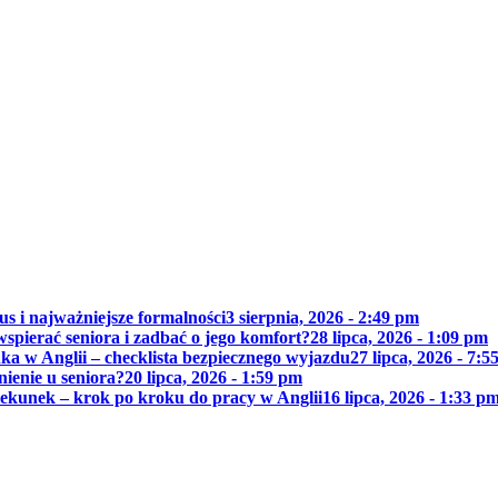
us i najważniejsze formalności
3 sierpnia, 2026 - 2:49 pm
wspierać seniora i zadbać o jego komfort?
28 lipca, 2026 - 1:09 pm
ka w Anglii – checklista bezpiecznego wyjazdu
27 lipca, 2026 - 7:5
nienie u seniora?
20 lipca, 2026 - 1:59 pm
piekunek – krok po kroku do pracy w Anglii
16 lipca, 2026 - 1:33 p