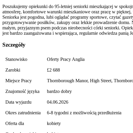
Poszukujemy opiekunki do 95-letniej seniorki mieszkającej w spokoj
atmosferę, komfortowe warunki mieszkaniowe oraz pracę w pięknej, wi
Seniorka jest pogodna, lubi oglądać programy sportowe, czytać gazety
przygotowywanie posiłków, zakupy oraz lekkie prowadzenie domu. 
małym, przyjaznym psem podczas nieobecności córki seniorki. Opieku
jest bardzo zaangażowana i wspierająca, regularnie odwiedza panią
Szczegóły
Stanowisko
Oferty Pracy Anglia
Zarobki
£2 688
Miejsce Pracy
Thornborough Manor, High Street, Thornbo
Znajomość języka
bardzo dobry
Data wyjazdu
04.06.2026
Okres zatrudnienia
6-8 tygodni z możliwością przedłużenia
Oferta dla
kobiety