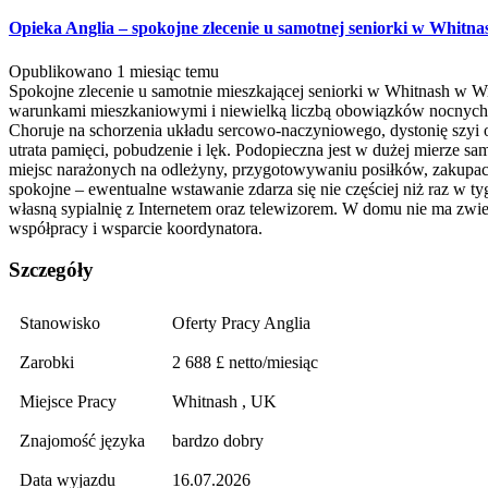
Opieka Anglia – spokojne zlecenie u samotnej seniorki w Whitnas
Opublikowano 1 miesiąc temu
Spokojne zlecenie u samotnie mieszkającej seniorki w Whitnash w Wi
warunkami mieszkaniowymi i niewielką liczbą obowiązków nocnych. S
Choruje na schorzenia układu sercowo-naczyniowego, dystonię szyi o
utrata pamięci, pobudzenie i lęk. Podopieczna jest w dużej mierze s
miejsc narażonych na odleżyny, przygotowywaniu posiłków, zakupach 
spokojne – ewentualne wstawanie zdarza się nie częściej niż raz w 
własną sypialnię z Internetem oraz telewizorem. W domu nie ma zwier
współpracy i wsparcie koordynatora.
Szczegóły
Stanowisko
Oferty Pracy Anglia
Zarobki
2 688 £ netto/miesiąc
Miejsce Pracy
Whitnash , UK
Znajomość języka
bardzo dobry
Data wyjazdu
16.07.2026