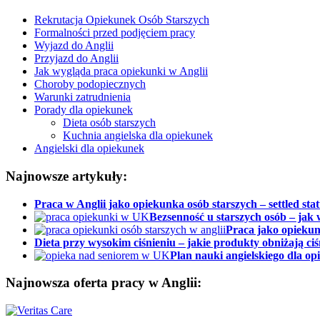
Rekrutacja Opiekunek Osób Starszych
Formalności przed podjęciem pracy
Wyjazd do Anglii
Przyjazd do Anglii
Jak wygląda praca opiekunki w Anglii
Choroby podopiecznych
Warunki zatrudnienia
Porady dla opiekunek
Dieta osób starszych
Kuchnia angielska dla opiekunek
Angielski dla opiekunek
Najnowsze artykuły:
Praca w Anglii jako opiekunka osób starszych – settled stat
Bezsenność u starszych osób – jak 
Praca jako opiekun
Dieta przy wysokim ciśnieniu – jakie produkty obniżają ciś
Plan nauki angielskiego dla o
Najnowsza oferta pracy w Anglii: