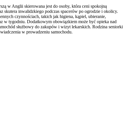
zą w Anglii skierowana jest do osoby, która ceni spokojną
az skutera inwalidzkiego podczas spacerów po ogrodzie i okolicy.
nnych czynnościach, takich jak higiena, kąpiel, ubieranie,
 raz w tygodniu. Dodatkowym obowiązkiem może być opieka nad
samochód służbowy do zakupów i wizyt lekarskich. Rodzina seniorki
 doświadczenia w prowadzeniu samochodu.