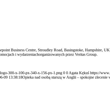
point Business Centre, Stroudley Road, Basingstoke, Hampshire, UK p
romocjach i wydarzeniachorganizowanych przez Veritas Group.
d-logo-300-x-100-px-340-x-156-px-1.png
0
0
Agata Kękuś
https://www.
6-09 13:38:18
Opieka nad osobą starszą w Anglii – spokojne zlecenie w