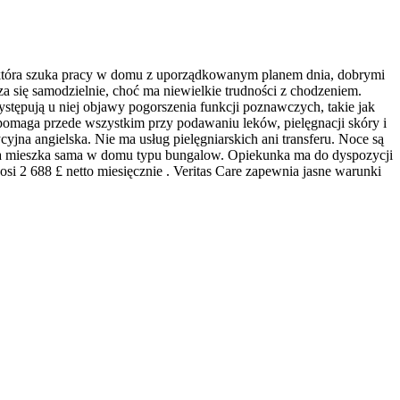
i, która szuka pracy w domu z uporządkowanym planem dnia, dobrymi
 się samodzielnie, choć ma niewielkie trudności z chodzeniem.
stępują u niej objawy pogorszenia funkcji poznawczych, takie jak
a pomaga przede wszystkim przy podawaniu leków, pielęgnacji skóry i
na angielska. Nie ma usług pielęgniarskich ani transferu. Noce są
eczna mieszka sama w domu typu bungalow. Opiekunka ma do dyspozycji
si 2 688 £ netto miesięcznie . Veritas Care zapewnia jasne warunki