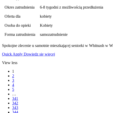
Okres zatrudnienia
6-8 tygodni z możliwością przedłużenia
Oferta dla
kobiety
Osoba do opieki
Kobiety
Forma zatrudnienia
samozatrudnienie
Spokojne zlecenie u samotnie mieszkającej seniorki w Whitnash w Wi
Quick Apply
Dowiedz się więcej
View less
1
2
3
4
5
…
341
342
343
344