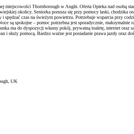
nej miejscowości Thornborough w Anglii. Oferta Opieka nad osobą stars
ejskiej okolicy. Seniorka porusza się przy pomocy laski, chodzika or
 i spędzać czas na świeżym powietrzu. Potrzebuje wsparcia przy codzie
Noce są spokojne – pomoc potrzebna jest sporadycznie, maksymalnie
nka ma do dyspozycji własny pokój, prywatną toaletę, internet oraz 
 Jean i służy pomocą. Bardzo ważne jest posiadanie prawa jazdy oraz
rough, UK