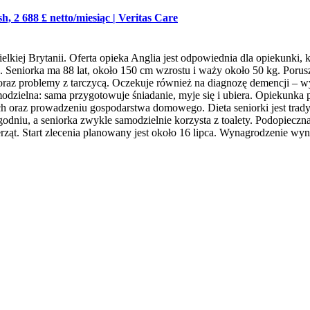
h, 2 688 £ netto/miesiąc
|
Veritas Care
elkiej Brytanii. Oferta opieka Anglia jest odpowiednia dla opiekunk
eniorka ma 88 lat, około 150 cm wzrostu i waży około 50 kg. Porusza
raz problemy z tarczycą. Oczekuje również na diagnozę demencji – wy
amodzielna: sama przygotowuje śniadanie, myje się i ubiera. Opiekunk
oraz prowadzeniu gospodarstwa domowego. Dieta seniorki jest tradycyj
tygodniu, a seniorka zwykle samodzielnie korzysta z toalety. Podopi
ząt. Start zlecenia planowany jest około 16 lipca. Wynagrodzenie wyno