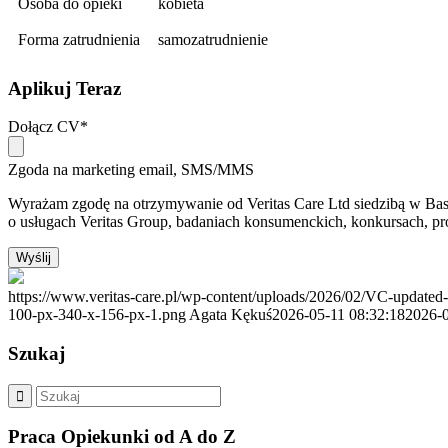
Osoba do opieki
kobieta
Forma zatrudnienia
samozatrudnienie
Aplikuj Teraz
Dołącz CV
*
Zgoda na marketing email, SMS/MMS
Wyrażam zgodę na otrzymywanie od Veritas Care Ltd siedzibą w Base
o usługach Veritas Group, badaniach konsumenckich, konkursach, p
Wyślij
https://www.veritas-care.pl/wp-content/uploads/2026/02/VC-update
100-px-340-x-156-px-1.png
Agata Kękuś
2026-05-11 08:32:18
2026-0
Szukaj
Praca Opiekunki od A do Z