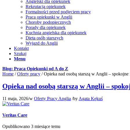
Angielski dla opiekunek
Rekrutacja opiekunek
Formalności przed podjęciem pracy
Praca opiekunki w Anglii
Choroby podopiecznych
Porady dla opiekunek
Kuchnia angielska dla opiekunek
Dieta osób starszych
Wyjazd do Anglii
Kontakt
Szukaj
Menu
Blog: Praca Opiekunki od A do Z
Home
/
Oferty pracy
/
Opieka nad osobą starszą w Anglii – spokojne z
Opieka nad osobą starszą w Anglii – spokoj
11 maja, 2026
/
w
Oferty Pracy Anglia
/
by
Agata Kękuś
Veritas Care
Opublikowano 3 miesiące temu