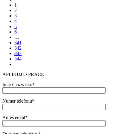
1
2
3
4
5
6
…
341
342
343
344
APLIKUJ O PRACĘ
Imię i nazwisko*
Numer telefonu*
Adres email*
Dyspozycyjność od