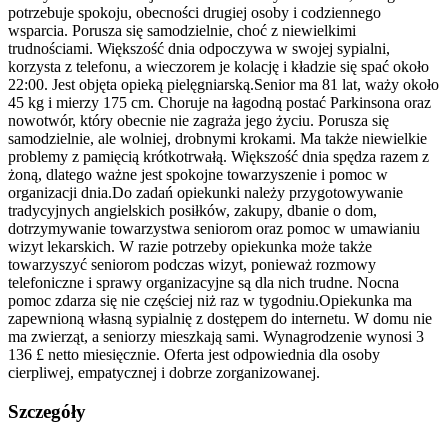
potrzebuje spokoju, obecności drugiej osoby i codziennego
wsparcia. Porusza się samodzielnie, choć z niewielkimi
trudnościami. Większość dnia odpoczywa w swojej sypialni,
korzysta z telefonu, a wieczorem je kolację i kładzie się spać około
22:00. Jest objęta opieką pielęgniarską.Senior ma 81 lat, waży około
45 kg i mierzy 175 cm. Choruje na łagodną postać Parkinsona oraz
nowotwór, który obecnie nie zagraża jego życiu. Porusza się
samodzielnie, ale wolniej, drobnymi krokami. Ma także niewielkie
problemy z pamięcią krótkotrwałą. Większość dnia spędza razem z
żoną, dlatego ważne jest spokojne towarzyszenie i pomoc w
organizacji dnia.Do zadań opiekunki należy przygotowywanie
tradycyjnych angielskich posiłków, zakupy, dbanie o dom,
dotrzymywanie towarzystwa seniorom oraz pomoc w umawianiu
wizyt lekarskich. W razie potrzeby opiekunka może także
towarzyszyć seniorom podczas wizyt, ponieważ rozmowy
telefoniczne i sprawy organizacyjne są dla nich trudne. Nocna
pomoc zdarza się nie częściej niż raz w tygodniu.Opiekunka ma
zapewnioną własną sypialnię z dostępem do internetu. W domu nie
ma zwierząt, a seniorzy mieszkają sami. Wynagrodzenie wynosi 3
136 £ netto miesięcznie. Oferta jest odpowiednia dla osoby
cierpliwej, empatycznej i dobrze zorganizowanej.
Szczegóły