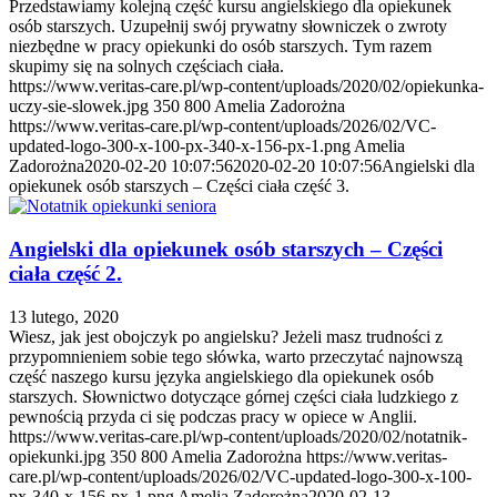
Przedstawiamy kolejną część kursu angielskiego dla opiekunek
osób starszych. Uzupełnij swój prywatny słowniczek o zwroty
niezbędne w pracy opiekunki do osób starszych. Tym razem
skupimy się na solnych częściach ciała.
https://www.veritas-care.pl/wp-content/uploads/2020/02/opiekunka-
uczy-sie-slowek.jpg
350
800
Amelia Zadorożna
https://www.veritas-care.pl/wp-content/uploads/2026/02/VC-
updated-logo-300-x-100-px-340-x-156-px-1.png
Amelia
Zadorożna
2020-02-20 10:07:56
2020-02-20 10:07:56
Angielski dla
opiekunek osób starszych – Części ciała część 3.
Angielski dla opiekunek osób starszych – Części
ciała część 2.
13 lutego, 2020
Wiesz, jak jest obojczyk po angielsku? Jeżeli masz trudności z
przypomnieniem sobie tego słówka, warto przeczytać najnowszą
część naszego kursu języka angielskiego dla opiekunek osób
starszych. Słownictwo dotyczące górnej części ciała ludzkiego z
pewnością przyda ci się podczas pracy w opiece w Anglii.
https://www.veritas-care.pl/wp-content/uploads/2020/02/notatnik-
opiekunki.jpg
350
800
Amelia Zadorożna
https://www.veritas-
care.pl/wp-content/uploads/2026/02/VC-updated-logo-300-x-100-
px-340-x-156-px-1.png
Amelia Zadorożna
2020-02-13