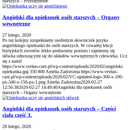
starszych – Przeziębienie
Angielski dla opiekunek osób starszych – Organy
wewnętrzne
27 lutego, 2020
Po raz kolejny uzupełniamy osobistym słowniczek języka
angielskiego opiekunki do osób starszych. W czwartej lekcji
brytyjskich zwrotów lekko podnosimy poziom i zajmiemy się
słówka odnoszącymi się do układów wewnętrznych człowieka. Ucz
się z nami!
https://www.veritas-care.pl/wp-content/uploads/2020/02/angielski-
opiekunka.jpg
350
800
Amelia Zadorożna
https://www.veritas-
care.pl/wp-content/uploads/2026/02/VC-updated-logo-300-x-100-
px-340-x-156-px-1.png
Amelia Zadorożna
2020-02-27
12:56:38
2020-02-27 14:49:40
Angielski dla opiekunek osób
starszych – Organy wewnętrzne
Angielski dla opiekunek osób starszych – Części
ciała część 3.
20 lutego, 2020