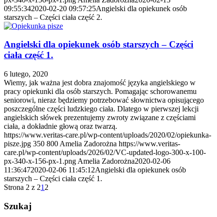
09:55:34
2020-02-20 09:57:25
Angielski dla opiekunek osób
starszych – Części ciała część 2.
Angielski dla opiekunek osób starszych – Części
ciała część 1.
6 lutego, 2020
Wiemy, jak ważna jest dobra znajomość języka angielskiego w
pracy opiekunki dla osób starszych. Pomagając schorowanemu
seniorowi, nieraz będziemy potrzebować słownictwa opisującego
poszczególne części ludzkiego ciała. Dlatego w pierwszej lekcji
angielskich słówek prezentujemy zwroty związane z częściami
ciała, a dokładnie głową oraz twarzą.
https://www.veritas-care.pl/wp-content/uploads/2020/02/opiekunka-
pisze.jpg
350
800
Amelia Zadorożna
https://www.veritas-
care.pl/wp-content/uploads/2026/02/VC-updated-logo-300-x-100-
px-340-x-156-px-1.png
Amelia Zadorożna
2020-02-06
11:36:47
2020-02-06 11:45:12
Angielski dla opiekunek osób
starszych – Części ciała część 1.
Strona 2 z 2
1
2
Szukaj