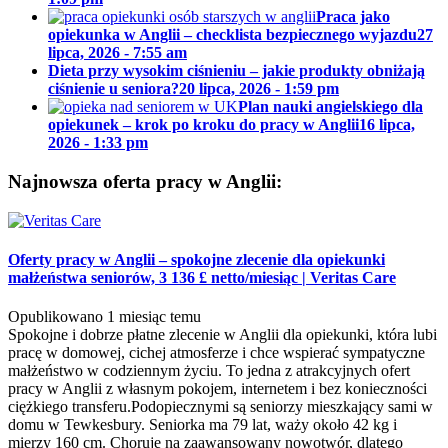
Praca jako
opiekunka w Anglii – checklista bezpiecznego wyjazdu
27
lipca, 2026 - 7:55 am
Dieta przy wysokim ciśnieniu – jakie produkty obniżają
ciśnienie u seniora?
20 lipca, 2026 - 1:59 pm
Plan nauki angielskiego dla
opiekunek – krok po kroku do pracy w Anglii
16 lipca,
2026 - 1:33 pm
Najnowsza oferta pracy w Anglii:
Oferty pracy w Anglii – spokojne zlecenie dla opiekunki
małżeństwa seniorów, 3 136 £ netto/miesiąc
|
Veritas Care
Opublikowano 1 miesiąc temu
Spokojne i dobrze płatne zlecenie w Anglii dla opiekunki, która lubi
pracę w domowej, cichej atmosferze i chce wspierać sympatyczne
małżeństwo w codziennym życiu. To jedna z atrakcyjnych ofert
pracy w Anglii z własnym pokojem, internetem i bez konieczności
ciężkiego transferu.Podopiecznymi są seniorzy mieszkający sami w
domu w Tewkesbury. Seniorka ma 79 lat, waży około 42 kg i
mierzy 160 cm. Choruje na zaawansowany nowotwór, dlatego