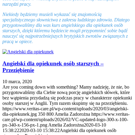
narzędzi pracy.
Niekiedy będziemy musieli wykazać się znajomością
specjalistycznego słownictwa z zakresu ludzkiego zdrowia. Dlatego
przygotowaliśmy dla was kurs angielskiego dla opiekunek osób
starszych, dzięki któremu będziecie mogli przypomnieć sobie bądź
nauczyć się najpotrzebniejszych brytyjskich zwrotów związanych z
pracą w opiece.
Angielski dla opiekunek osób starszych –
Przeziębienie
10 marca, 2020
Are you coming down with something? Mamy nadzieję, że nie, bo
przygotowaliśmy dla Ciebie nową porcję angielskich słówek, które
bez wątpienia przydadzą się podczas pracy w charakterze opiekunki
osoby starszej w Anglii. Tym razem skupimy się na przeziębieniu.
https://www.veritas-care.pl/wp-content/uploads/2020/03/angielski-
dla-opiekunek.jpg
350
800
Amelia Zadorożna
https://www.veritas-
care.pl/wp-content/uploads/2026/02/VC-updated-logo-300-x-100-
px-340-x-156-px-1.png
Amelia Zadorożna
2020-03-10
15:38:22
2020-03-10 15:38:22
Angielski dla opiekunek osób