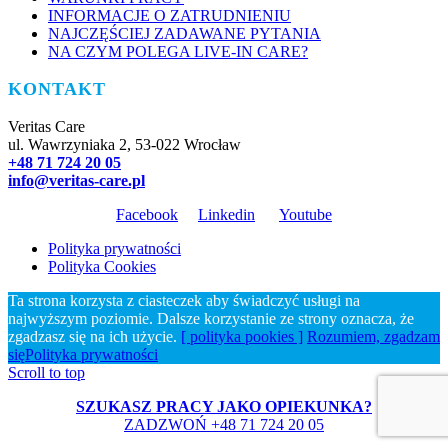
INFORMACJE O ZATRUDNIENIU
NAJCZĘŚCIEJ ZADAWANE PYTANIA
NA CZYM POLEGA LIVE-IN CARE?
KONTAKT
Veritas Care
ul. Wawrzyniaka 2, 53-022 Wrocław
+48 71 724 20 05
info@veritas-care.pl
Facebook
Linkedin
Youtube
Polityka prywatności
Polityka Cookies
Ta strona korzysta z ciasteczek aby świadczyć usługi na
najwyższym poziomie. Dalsze korzystanie ze strony oznacza, że
zgadzasz się na ich użycie.
[ polityka pookies ]
Rozumiem, zgadzam
się
Polityka prywatności
Scroll to top
SZUKASZ PRACY JAKO OPIEKUNKA?
ZADZWOŃ +48 71 724 20 05