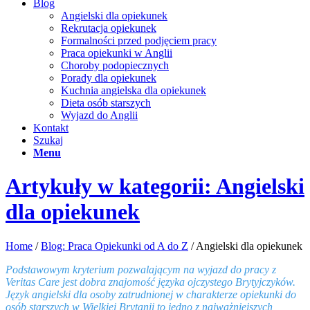
Blog
Angielski dla opiekunek
Rekrutacja opiekunek
Formalności przed podjęciem pracy
Praca opiekunki w Anglii
Choroby podopiecznych
Porady dla opiekunek
Kuchnia angielska dla opiekunek
Dieta osób starszych
Wyjazd do Anglii
Kontakt
Szukaj
Menu
Artykuły w kategorii: Angielski
dla opiekunek
Home
/
Blog: Praca Opiekunki od A do Z
/
Angielski dla opiekunek
Podstawowym kryterium pozwalającym na wyjazd do pracy z
Veritas Care jest dobra znajomość języka ojczystego Brytyjczyków.
Język angielski dla osoby zatrudnionej w charakterze opiekunki do
osób starszych w Wielkiej Brytanii to jedno z najważniejszych