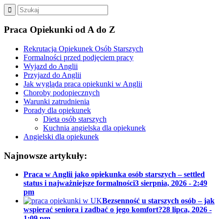
Praca Opiekunki od A do Z
Rekrutacja Opiekunek Osób Starszych
Formalności przed podjęciem pracy
Wyjazd do Anglii
Przyjazd do Anglii
Jak wygląda praca opiekunki w Anglii
Choroby podopiecznych
Warunki zatrudnienia
Porady dla opiekunek
Dieta osób starszych
Kuchnia angielska dla opiekunek
Angielski dla opiekunek
Najnowsze artykuły:
Praca w Anglii jako opiekunka osób starszych – settled
status i najważniejsze formalności
3 sierpnia, 2026 - 2:49
pm
Bezsenność u starszych osób – jak
wspierać seniora i zadbać o jego komfort?
28 lipca, 2026 -
1:09 pm