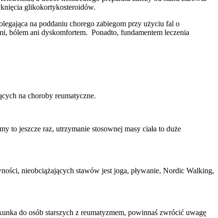
knięcia glikokortykosteroidów.
polegająca na poddaniu chorego zabiegom przy użyciu fal o
nymi, bólem ani dyskomfortem. Ponadto, fundamentem leczenia
iących na choroby reumatyczne.
my to jeszcze raz, utrzymanie stosownej masy ciała to duże
ności, nieobciążających stawów jest joga, pływanie, Nordic Walking,
piekunka do osób starszych z reumatyzmem, powinnaś zwrócić uwagę