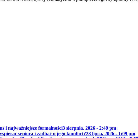
us i najważniejsze formalności
3 sierpnia, 2026 - 2:49 pm
wspierać seniora i zadbać o jego komfort?
28 lipca, 2026 - 1:09 pm