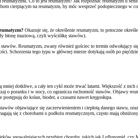
at reumatyzmu. Co to jest reumatyzm? Jak rozpoznać reumatyzm u senio
sobom cierpiącym na reumatyzm, by móc wesprzeć podopiecznego w cod
 reumatyzm?
Okazuje się, że określenie reumatyzm, to potoczne określ
y błonę maziową, czyli wyściółkę stawów).
e stawów. Reumatyzm, zwany również gościec to termin odwołujący się
i. Schorzenia tego typu w głównej mierze dotykają osób po pięćdziesiąt
ą mniej dotkliwe, a cały ten cykl może trwać latami. Większość z nic
yczaj o poranku i w nocy, co ogranicza ruchomość stawów. Objawy re
ie postępują do kolan, bioder, a czasami nawet kręgosłupa.
wów objawiające się zaczerwienieniem i ciepłotą danego stawu, oraz j
agają się z chorobami o podłożu reumatycznym, często mają obniżony a
ków spowalniających przebieg choroby, takich jak Leflunomid, czy Me