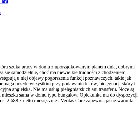
5 am
m
i, która szuka pracy w domu z uporządkowanym planem dnia, dobrymi
 się samodzielnie, choć ma niewielkie trudności z chodzeniem.
stępują u niej objawy pogorszenia funkcji poznawczych, takie jak
a pomaga przede wszystkim przy podawaniu leków, pielęgnacji skóry i
na angielska. Nie ma usług pielęgniarskich ani transferu. Noce są
eczna mieszka sama w domu typu bungalow. Opiekunka ma do dyspozycji
si 2 688 £ netto miesięcznie . Veritas Care zapewnia jasne warunki