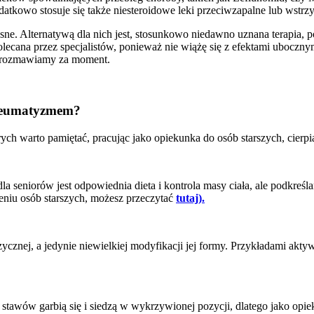
atkowo stosuje się także niesteroidowe leki przeciwzapalne lub wstrzy
lesne. Alternatywą dla nich jest, stosunkowo niedawno uznana terapia, 
polecana przez specjalistów, ponieważ nie wiążę się z efektami ubocz
porozmawiamy za moment.
 reumatyzmem?
rych warto pamiętać, pracując jako opiekunka do osób starszych, cierp
 seniorów jest odpowiednia dieta i kontrola masy ciała, ale podkreśla
niu osób starszych, możesz przeczytać
tutaj).
nej, a jedynie niewielkiej modyfikacji jej formy. Przykładami aktyw
i stawów garbią się i siedzą w wykrzywionej pozycji, dlatego jako o