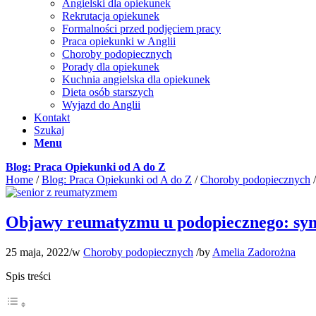
Angielski dla opiekunek
Rekrutacja opiekunek
Formalności przed podjęciem pracy
Praca opiekunki w Anglii
Choroby podopiecznych
Porady dla opiekunek
Kuchnia angielska dla opiekunek
Dieta osób starszych
Wyjazd do Anglii
Kontakt
Szukaj
Menu
Blog: Praca Opiekunki od A do Z
Home
/
Blog: Praca Opiekunki od A do Z
/
Choroby podopiecznych
/
Objawy reumatyzmu u podopiecznego: sym
25 maja, 2022
/
w
Choroby podopiecznych
/
by
Amelia Zadorożna
Spis treści