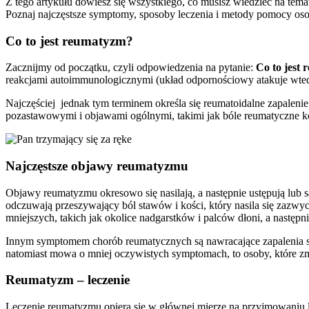
Z tego artykułu dowiesz się wszystkiego, co musisz wiedzieć na tem
Poznaj najczęstsze symptomy, sposoby leczenia i metody pomocy o
Co to jest reumatyzm?
Zacznijmy od początku, czyli odpowiedzenia na pytanie:
Co to jest
reakcjami autoimmunologicznymi (układ odpornościowy atakuje wted
Najczęściej jednak tym terminem określa się reumatoidalne zapaleni
pozastawowymi i objawami ogólnymi, takimi jak bóle reumatyczne kośc
Najczęstsze objawy reumatyzmu
Objawy reumatyzmu okresowo się nasilają, a następnie ustępują lub s
odczuwają przeszywający ból stawów i kości, który nasila się zazw
mniejszych, takich jak okolice nadgarstków i palców dłoni, a następn
Innym symptomem chorób reumatycznych są nawracające zapalenia sta
natomiast mowa o mniej oczywistych symptomach, to osoby, które zm
Reumatyzm – leczenie
Leczenie reumatyzmu opiera się w głównej mierze na przyjmowaniu le