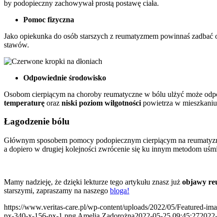
by podopieczny zachowywał prostą postawę ciała.
Pomoc fizyczna
Jako opiekunka do osób starszych z reumatyzmem powinnaś zadbać o 
stawów.
Odpowiednie środowisko
Osobom cierpiącym na choroby reumatyczne w bólu ulżyć może odpow
temperaturę
oraz
niski poziom wilgotności
powietrza w mieszkaniu
Łagodzenie bólu
Głównym sposobem pomocy podopiecznym cierpiącym na reumatyzm j
a dopiero w drugiej kolejności zwrócenie się ku innym metodom uśmi
Mamy nadzieję, że dzięki lekturze tego artykułu znasz już
objawy r
starszymi, zapraszamy na naszego
bloga!
https://www.veritas-care.pl/wp-content/uploads/2022/05/Featured-i
px-340-x-156-px-1.png
Amelia Zadorożna
2022-05-25 09:45:27
2022-