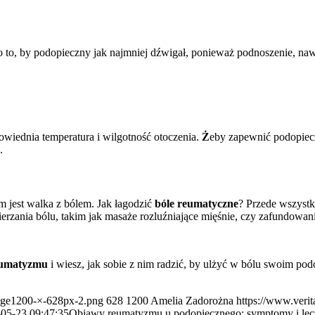
to, by podopieczny jak najmniej dźwigał, ponieważ podnoszenie, naw
iednia temperatura i wilgotność otoczenia.
Ż
eby zapewnić podopiec
.
est walka z bólem. Jak łagodzić
bóle reumatyczne
? Przede wszystki
erzania bólu, takim jak masaże rozluźniające mięśnie, czy zafundowan
eumatyzmu
i wiesz, jak sobie z nim radzić, by ulżyć w bólu swoim po
mage1200-×-628px-2.png
628
1200
Amelia Zadorożna
https://www.veri
05-23 09:47:35
Objawy reumatyzmu u podopiecznego: symptomy i lec