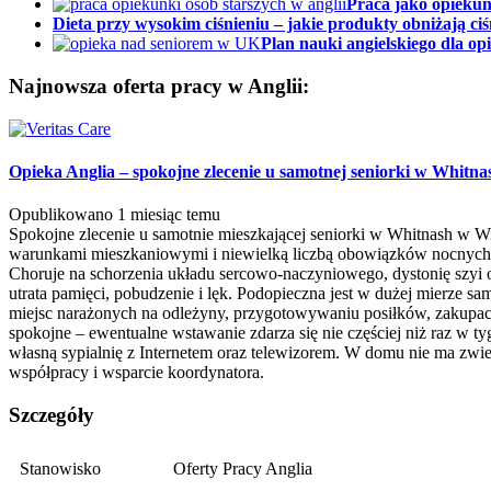
Praca jako opiekun
Dieta przy wysokim ciśnieniu – jakie produkty obniżają ciś
Plan nauki angielskiego dla o
Najnowsza oferta pracy w Anglii:
Opieka Anglia – spokojne zlecenie u samotnej seniorki w Whitnas
Opublikowano 1 miesiąc temu
Spokojne zlecenie u samotnie mieszkającej seniorki w Whitnash w Wi
warunkami mieszkaniowymi i niewielką liczbą obowiązków nocnych. S
Choruje na schorzenia układu sercowo-naczyniowego, dystonię szyi o
utrata pamięci, pobudzenie i lęk. Podopieczna jest w dużej mierze s
miejsc narażonych na odleżyny, przygotowywaniu posiłków, zakupach 
spokojne – ewentualne wstawanie zdarza się nie częściej niż raz w 
własną sypialnię z Internetem oraz telewizorem. W domu nie ma zwier
współpracy i wsparcie koordynatora.
Szczegóły
Stanowisko
Oferty Pracy Anglia