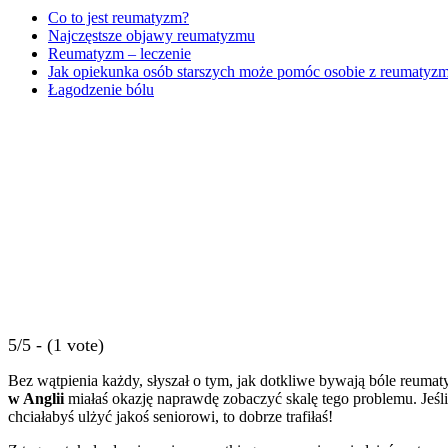
Co to jest reumatyzm?
Najczęstsze objawy reumatyzmu
Reumatyzm – leczenie
Jak opiekunka osób starszych może pomóc osobie z reumatyz
Łagodzenie bólu
5/5 - (1 vote)
Bez wątpienia każdy, słyszał o tym, jak dotkliwe bywają bóle reuma
w Anglii
miałaś okazję naprawdę zobaczyć skalę tego problemu. Jeśli 
chciałabyś ulżyć jakoś seniorowi, to dobrze trafiłaś!