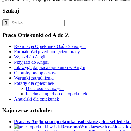
Szukaj
Praca Opiekunki od A do Z
Rekrutacja Opiekunek Osób Starszych
Formalności przed podjęciem pracy
Wyjazd do Anglii
Przyjazd do Anglii
Jak wygląda praca opiekunki w Anglii
Choroby podopiecznych
Warunki zatrudnienia
Porady dla opiekunek
Dieta osób starszych
Kuchnia angielska dla opiekunek
Angielski dla opiekunek
Najnowsze artykuły:
Praca w Anglii jako opiekunka osób starszych – settled stat
Bezsenność u starszych osób – jak 