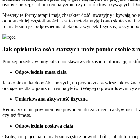
osoby starszej, stadium reumatyzmu, czy chorób towarzyszących. Dod
Niestety te formy terapii mają charakter dość inwazyjny i bywają bo
odpowiedniej częstotliwości. Jest to metoda wyjątkowo skuteczna i 
reumatyzmu jest odpowiednia dieta oraz wysiłek fizyczny, o czym 
Jak opiekunka osób starszych może pomóc osobie z
Poniżej przedstawiamy kilka podstawowych zasad i informacji, o któ
Odpowiednia masa ciała
Jako opiekunka do osób starszych, na pewno znasz wiesz jak ważna dla
odciążenie dla organizmu reumatyków. (Więcej o prawidłowym żywie
Umiarkowana aktywność fizyczna
Reumatyzm nie powinien być powodem do zarzucenia aktywności fizycz
czy też fitness.
Odpowiednia postawa ciała
Osoby, cierpiące na reumatyzm często z powodu bólu, lub deformacj