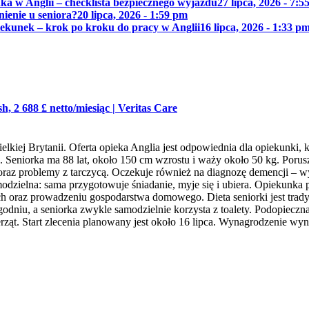
ka w Anglii – checklista bezpiecznego wyjazdu
27 lipca, 2026 - 7:5
nienie u seniora?
20 lipca, 2026 - 1:59 pm
piekunek – krok po kroku do pracy w Anglii
16 lipca, 2026 - 1:33 p
h, 2 688 £ netto/miesiąc
|
Veritas Care
elkiej Brytanii. Oferta opieka Anglia jest odpowiednia dla opiekunk
eniorka ma 88 lat, około 150 cm wzrostu i waży około 50 kg. Porusza
raz problemy z tarczycą. Oczekuje również na diagnozę demencji – wy
amodzielna: sama przygotowuje śniadanie, myje się i ubiera. Opiekunk
oraz prowadzeniu gospodarstwa domowego. Dieta seniorki jest tradycyj
tygodniu, a seniorka zwykle samodzielnie korzysta z toalety. Podopi
ząt. Start zlecenia planowany jest około 16 lipca. Wynagrodzenie wyno