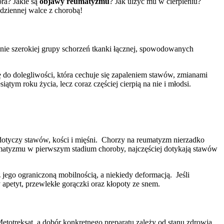
ra? Jakie są
objawy reumatyzmu
? Jak ulżyć mu w cierpieniu?
ziennej walce z chorobą!
enie szerokiej grupy schorzeń tkanki łącznej, spowodowanych
 do dolegliwości, która cechuje się zapaleniem stawów, zmianami
ym roku życia, lecz coraz częściej cierpią na nie i młodsi.
h dotyczy stawów, kości i mięśni. Chorzy na reumatyzm nierzadko
umatyzmu w pierwszym stadium choroby, najczęściej dotykają stawów
ego ograniczoną mobilnością, a niekiedy deformacją. Jeśli
petyt, przewlekłe gorączki oraz kłopoty ze snem.
totreksat, a dobór konkretnego preparatu zależy od stanu zdrowia