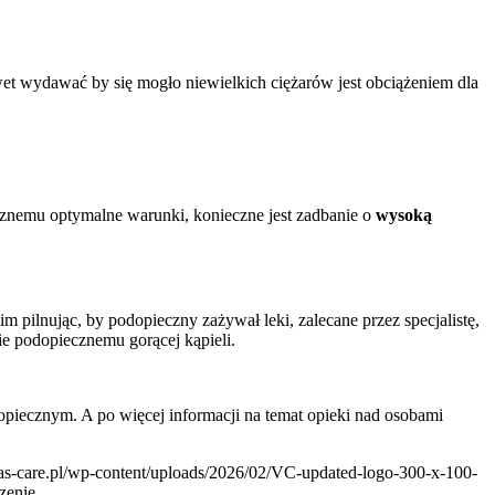
et wydawać by się mogło niewielkich ciężarów jest obciążeniem dla
znemu optymalne warunki, konieczne jest zadbanie o
wysoką
m pilnując, by podopieczny zażywał leki, zalecane przez specjalistę,
ie podopiecznemu gorącej kąpieli.
dopiecznym. A po więcej informacji na temat opieki nad osobami
tas-care.pl/wp-content/uploads/2026/02/VC-updated-logo-300-x-100-
zenie