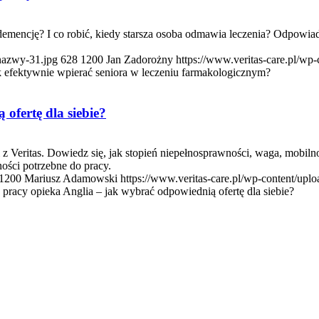
na demencję? I co robić, kiedy starsza osoba odmawia leczenia? Odpowi
-nazwy-31.jpg
628
1200
Jan Zadorożny
https://www.veritas-care.pl/w
k efektywnie wpierać seniora w leczeniu farmakologicznym?
ofertę dla siebie?
z Veritas. Dowiedz się, jak stopień niepełnosprawności, waga, mobil
ości potrzebne do pracy.
1200
Mariusz Adamowski
https://www.veritas-care.pl/wp-content/up
 pracy opieka Anglia – jak wybrać odpowiednią ofertę dla siebie?