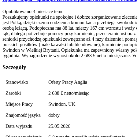
Opublikowano 3 miesiące temu
Poszukujemy opiekunki na spokojne i dobrze zorganizowane zlecenie
jest Polką, dzięki czemu codzienna komunikacja przebiega swobodnie i
osobą leżącą. Podopieczna ma 88 lat, mierzy 167 cm wzrostu i waży o
rąk, dlatego potrzebuje pomocy przy karmieniu, przecieraniu ust o
seniorki przychodzą opiekunki zewnętrzne aż 4 razy dziennie i poma
polskich posiłków (małe kawałki lub blendowane), karmienie podop
Swindon w Wielkiej Brytanii. Opiekunka ma zapewniony własny pokój 
tygodnia. Wynagrodzenie wynosi około 2 688 £ netto miesięcznie. Ve
Szczegóły
Stanowisko
Oferty Pracy Anglia
Zarobki
2 688 £ netto/miesiąc
Miejsce Pracy
Swindon, UK
Znajomość języka
dobry
Data wyjazdu
25.05.2026