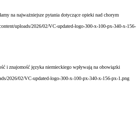
adamy na najważniejsze pytania dotyczące opieki nad chorym
p-content/uploads/2026/02/VC-updated-logo-300-x-100-px-340-x-156-
ność i znajomość języka niemieckiego wpływają na obowiązki
loads/2026/02/VC-updated-logo-300-x-100-px-340-x-156-px-1.png