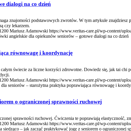
e dialogi na co dzień
ymaga znajomości podstawowych zwrotów. W tym artykule znajdziesz p
ą czy lekarzem.
1200
Mariusz Adamowski
https://www.veritas-care.pl/wp-content/up
ki angielskie dla opiekunów seniorów – gotowe dialogi na co dzień
ająca równowagę i koordynację
a całym świecie za liczne korzyści zdrowotne. Dowiedz się, jak tai ch
ycji.
1200
Mariusz Adamowski
https://www.veritas-care.pl/wp-content/up
i dla seniorów – starożytna praktyka poprawiająca równowagę i koordy
niorem o ograniczonej sprawności ruchowej
iczonej sprawności ruchowej. Ćwiczenia te poprawiają elastyczność, zmn
1200
Mariusz Adamowski
https://www.veritas-care.pl/wp-content/up
a siedząco – jak zacząć praktykować jogę z seniorem o ograniczonej 