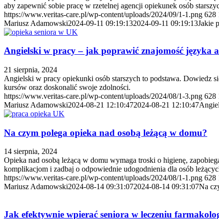
aby zapewnić sobie pracę w rzetelnej agencji opiekunek osób starszy
https://www.veritas-care.pl/wp-content/uploads/2024/09/1-1.png
628
Mariusz Adamowski
2024-09-11 09:19:13
2024-09-11 09:19:13
Jakie 
Angielski w pracy – jak poprawić znajomość języka a
21 sierpnia, 2024
Angielski w pracy opiekunki osób starszych to podstawa. Dowiedz si
kursów oraz doskonalić swoje zdolności.
https://www.veritas-care.pl/wp-content/uploads/2024/08/1-3.png
628
Mariusz Adamowski
2024-08-21 12:10:47
2024-08-21 12:10:47
Angiel
Na czym polega opieka nad osobą leżącą w domu?
14 sierpnia, 2024
Opieka nad osobą leżącą w domu wymaga troski o higienę, zapobiega
komplikacjom i zadbaj o odpowiednie udogodnienia dla osób leżącyc
https://www.veritas-care.pl/wp-content/uploads/2024/08/1-1.png
628
Mariusz Adamowski
2024-08-14 09:31:07
2024-08-14 09:31:07
Na cz
Jak efektywnie wpierać seniora w leczeniu farmakol