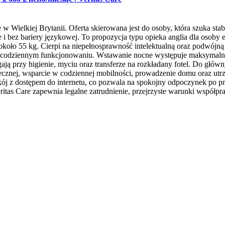
 w Wielkiej Brytanii. Oferta skierowana jest do osoby, która szuka s
 bez bariery językowej. To propozycja typu opieka anglia dla osoby em
koło 55 kg. Cierpi na niepełnosprawność intelektualną oraz podwójną 
raz codziennym funkcjonowaniu. Wstawanie nocne występuje maksymalni
gają przy higienie, myciu oraz transferze na rozkładany fotel. Do g
iecznej, wsparcie w codziennej mobilności, prowadzenie domu oraz u
z dostępem do internetu, co pozwala na spokojny odpoczynek po pracy 
ritas Care zapewnia legalne zatrudnienie, przejrzyste warunki współp