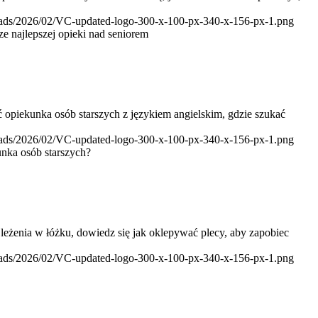
loads/2026/02/VC-updated-logo-300-x-100-px-340-x-156-px-1.png
 najlepszej opieki nad seniorem
 opiekunka osób starszych z językiem angielskim, gdzie szukać
loads/2026/02/VC-updated-logo-300-x-100-px-340-x-156-px-1.png
unka osób starszych?
eżenia w łóżku, dowiedz się jak oklepywać plecy, aby zapobiec
loads/2026/02/VC-updated-logo-300-x-100-px-340-x-156-px-1.png