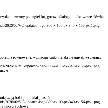
rzydatne zwroty po angielsku, gotowe dialogi i podstawowe słówka
loads/2026/02/VC-updated-logo-300-x-100-px-340-x-156-px-1.png
i poprawia równowagę, wzmacnia ciało i relaksuje umysł, wspierając
loads/2026/02/VC-updated-logo-300-x-100-px-340-x-156-px-1.png
nację
iejszają ból i poprawiają nastrój.
loads/2026/02/VC-updated-logo-300-x-100-px-340-x-156-px-1.png
sprawności ruchowej