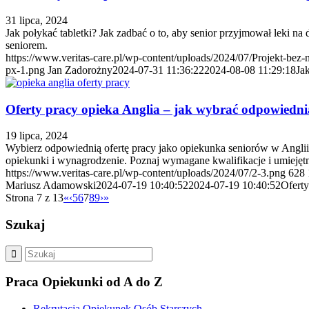
31 lipca, 2024
Jak połykać tabletki? Jak zadbać o to, aby senior przyjmował leki 
seniorem.
https://www.veritas-care.pl/wp-content/uploads/2024/07/Projekt-bez
px-1.png
Jan Zadorożny
2024-07-31 11:36:22
2024-08-08 11:29:18
Ja
Oferty pracy opieka Anglia – jak wybrać odpowiednią 
19 lipca, 2024
Wybierz odpowiednią ofertę pracy jako opiekunka seniorów w Anglii 
opiekunki i wynagrodzenie. Poznaj wymagane kwalifikacje i umiejętn
https://www.veritas-care.pl/wp-content/uploads/2024/07/2-3.png
628
Mariusz Adamowski
2024-07-19 10:40:52
2024-07-19 10:40:52
Oferty
Strona 7 z 13
«
‹
5
6
7
8
9
›
»
Szukaj
Praca Opiekunki od A do Z
Rekrutacja Opiekunek Osób Starszych