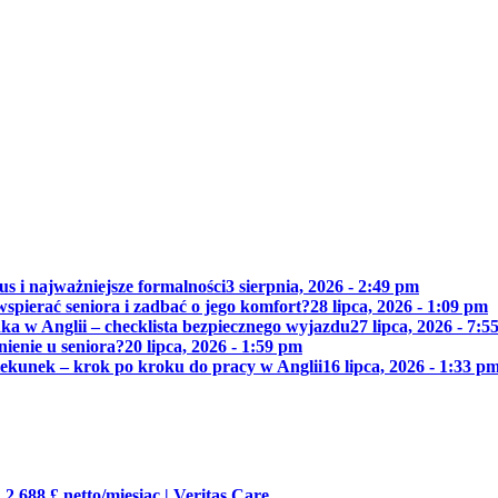
us i najważniejsze formalności
3 sierpnia, 2026 - 2:49 pm
wspierać seniora i zadbać o jego komfort?
28 lipca, 2026 - 1:09 pm
ka w Anglii – checklista bezpiecznego wyjazdu
27 lipca, 2026 - 7:5
nienie u seniora?
20 lipca, 2026 - 1:59 pm
piekunek – krok po kroku do pracy w Anglii
16 lipca, 2026 - 1:33 p
 2 688 £ netto/miesiąc
|
Veritas Care