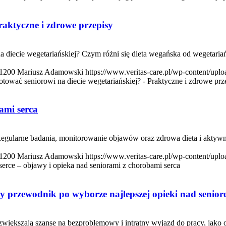
raktyczne i zdrowe przepisy
a diecie wegetariańskiej? Czym różni się dieta wegańska od wegetari
1200
Mariusz Adamowski
https://www.veritas-care.pl/wp-content/up
tować seniorowi na diecie wegetariańskiej? - Praktyczne i zdrowe prz
ami serca
egularne badania, monitorowanie objawów oraz zdrowa dieta i aktywn
1200
Mariusz Adamowski
https://www.veritas-care.pl/wp-content/up
serce – objawy i opieka nad seniorami z chorobami serca
y przewodnik po wyborze najlepszej opieki nad senio
większają szanse na bezproblemowy i intratny wyjazd do pracy, jako o