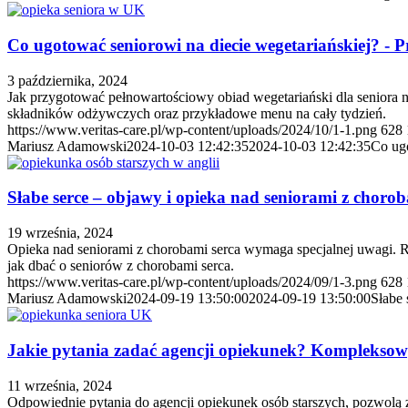
Co ugotować seniorowi na diecie wegetariańskiej? - P
3 października, 2024
Jak przygotować pełnowartościowy obiad wegetariański dla seniora n
składników odżywczych oraz przykładowe menu na cały tydzień.
https://www.veritas-care.pl/wp-content/uploads/2024/10/1-1.png
628
Mariusz Adamowski
2024-10-03 12:42:35
2024-10-03 12:42:35
Co ugo
Słabe serce – objawy i opieka nad seniorami z chorob
19 września, 2024
Opieka nad seniorami z chorobami serca wymaga specjalnej uwagi. R
jak dbać o seniorów z chorobami serca.
https://www.veritas-care.pl/wp-content/uploads/2024/09/1-3.png
628
Mariusz Adamowski
2024-09-19 13:50:00
2024-09-19 13:50:00
Słabe 
Jakie pytania zadać agencji opiekunek? Kompleksow
11 września, 2024
Odpowiednie pytania do agencji opiekunek osób starszych, pozwolą z