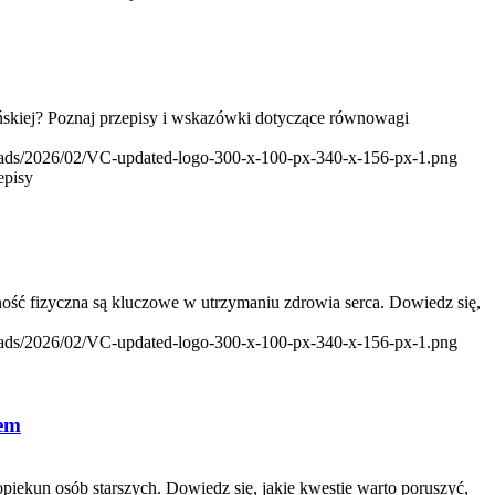
ańskiej? Poznaj przepisy i wskazówki dotyczące równowagi
loads/2026/02/VC-updated-logo-300-x-100-px-340-x-156-px-1.png
episy
ość fizyczna są kluczowe w utrzymaniu zdrowia serca. Dowiedz się,
loads/2026/02/VC-updated-logo-300-x-100-px-340-x-156-px-1.png
rem
piekun osób starszych. Dowiedz się, jakie kwestie warto poruszyć,