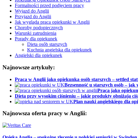
Formalności przed podjęciem pracy
Wyjazd do Anglii
Przyjazd do Anglii
Jak wygląda praca opiekunki w Anglii
Choroby podopiecznych
Warunki zatrudnienia
Porady dla opiekunek
Dieta osób starszych
Kuchnia angielska dla opiekunek
Angielski dla opiekunek
Najnowsze artykuły:
Praca w Anglii jako opiekunka osób starszych – settled stat
Bezsenność u starszych osób – jak 
Praca jako opiekun
Dieta przy wysokim ciśnieniu – jakie produkty obniżają ciś
Plan nauki angielskiego dla o
Najnowsza oferta pracy w Anglii:
Opieka Anglia – spokojne zlecenie u polskiej seniorki w Swindon,