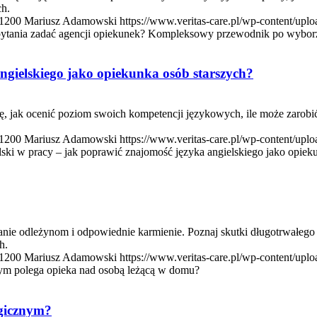
ch.
1200
Mariusz Adamowski
https://www.veritas-care.pl/wp-content/up
pytania zadać agencji opiekunek? Kompleksowy przewodnik po wyborze
ngielskiego jako opiekunka osób starszych?
ę, jak ocenić poziom swoich kompetencji językowych, ile może zarobić
1200
Mariusz Adamowski
https://www.veritas-care.pl/wp-content/up
ski w pracy – jak poprawić znajomość języka angielskiego jako opiek
nie odleżynom i odpowiednie karmienie. Poznaj skutki długotrwałego l
h.
1200
Mariusz Adamowski
https://www.veritas-care.pl/wp-content/up
ym polega opieka nad osobą leżącą w domu?
ogicznym?