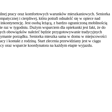
tabilnej pracy oraz komfortowych warunków mieszkaniowych. Seniorka
patycznej i cierpliwej, która potrafi odnaleźć się w opiece nad
inkontynencję. Jest osobą leżącą, z bardzo ograniczoną mobilnością
e raz w tygodniu. Dużym wsparciem dla opiekunki jest fakt, że do
łównych obowiązków należeć będzie przygotowywanie tradycyjnych
trzymanie porządku. Seniorka mieszka sama w domu w miejscowości
i kontakt z rodziną. Start zlecenia przewidziany jest w ciągu
racy oraz wsparcie koordynatora na każdym etapie wyjazdu.