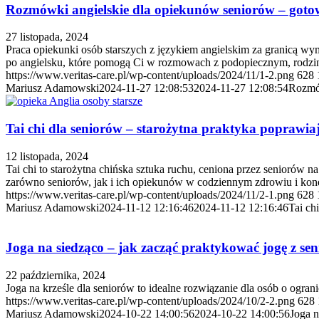
Rozmówki angielskie dla opiekunów seniorów – gotow
27 listopada, 2024
Praca opiekunki osób starszych z językiem angielskim za granicą w
po angielsku, które pomogą Ci w rozmowach z podopiecznym, rodzin
https://www.veritas-care.pl/wp-content/uploads/2024/11/1-2.png
628
Mariusz Adamowski
2024-11-27 12:08:53
2024-11-27 12:08:54
Rozmów
Tai chi dla seniorów – starożytna praktyka poprawi
12 listopada, 2024
Tai chi to starożytna chińska sztuka ruchu, ceniona przez seniorów n
zarówno seniorów, jak i ich opiekunów w codziennym zdrowiu i kond
https://www.veritas-care.pl/wp-content/uploads/2024/11/2-1.png
628
Mariusz Adamowski
2024-11-12 12:16:46
2024-11-12 12:16:46
Tai ch
Joga na siedząco – jak zacząć praktykować jogę z se
22 października, 2024
Joga na krześle dla seniorów to idealne rozwiązanie dla osób o ogran
https://www.veritas-care.pl/wp-content/uploads/2024/10/2-2.png
628
Mariusz Adamowski
2024-10-22 14:00:56
2024-10-22 14:00:56
Joga n